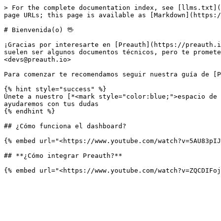
> For the complete documentation index, see [llms.txt](
page URLs; this page is available as [Markdown](https:/
# Bienvenida(o) 🖖

¡Gracias por interesarte en [Preauth](https://preauth.i
suelen ser algunos documentos técnicos, pero te promete
<devs@preauth.io>

Para comenzar te recomendamos seguir nuestra guía de [P
{% hint style="success" %}

Únete a nuestro [*<mark style="color:blue;">espacio de 
ayudaremos con tus dudas

{% endhint %}

## ¿Cómo funciona el dashboard?

{% embed url="<https://www.youtube.com/watch?v=5AU83pIJ
## **¿Cómo integrar Preauth?**
