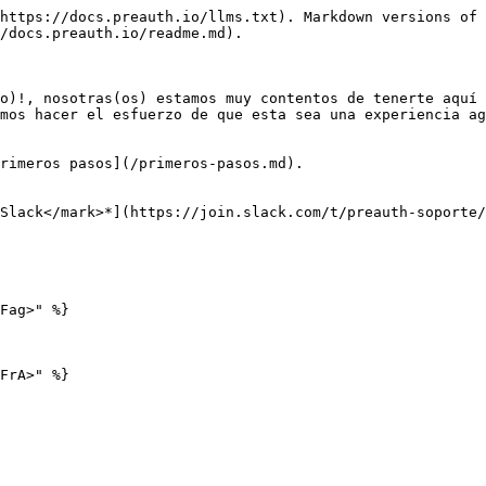
https://docs.preauth.io/llms.txt). Markdown versions of 
/docs.preauth.io/readme.md).

o)!, nosotras(os) estamos muy contentos de tenerte aquí 
mos hacer el esfuerzo de que esta sea una experiencia ag
rimeros pasos](/primeros-pasos.md).

Slack</mark>*](https://join.slack.com/t/preauth-soporte/
Fag>" %}
