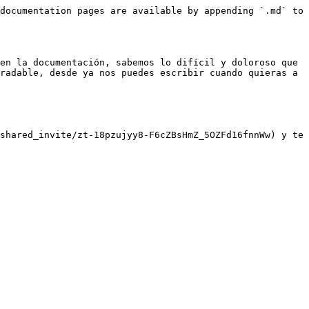
documentation pages are available by appending `.md` to 
en la documentación, sabemos lo difícil y doloroso que 
radable, desde ya nos puedes escribir cuando quieras a 
shared_invite/zt-18pzujyy8-F6cZBsHmZ_5OZFd16fnnWw) y te 