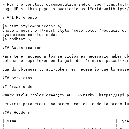
> For the complete documentation index, see [llms.txt](https://docs.preauth.io/llms.txt). Markdown versions of documentation pages are available by appending `.md` to page URLs; this page is available as [Markdown](https://docs.preauth.io/api-rest.md).

# API Reference

{% hint style="success" %}
Únete a nuestro [*<mark style="color:blue;">espacio de Slack</mark>*](https://join.slack.com/t/preauth-soporte/shared_invite/zt-18pzujyy8-F6cZBsHmZ_5OZFd16fnnWw) y te ayudaremos con tus dudas
{% endhint %}

### Autenticación

Para tener acceso a los servicios es necesario haber obtenido el api-token para ser usado como cabecera en cada petición. Para más información, puedes revisar como obtener el api-token en la guía de [Primeros pasos](/primeros-pasos.md#2-verifica-que-tengas-tu-api-token).

Cuando obtengas tu api-token, es necesario que lo envíes en la cabecera **"x-auth-token"** en cada petición que quieras hacer.

### Servicios

## Crear orden

<mark style="color:green;">`POST`</mark> `https://api.preauth.io/v1/order`

Servicio para crear una orden, con el id de la orden luego podrás realizar la retención utilizando el [Widget](/widget.md)&#x20;

#### Headers

| Name                                           | Type   | Description |
| ---------------------------------------------- | ------ | ----------- |
| x-auth-token<mark style="color:red;">\*</mark> | String | Api token   |

#### Request Body

| Name                                          | Type    | Description                                                                                                                                          |
| --------------------------------------------- | ------- | ---------------------------------------------------------------------------------------------------------------------------------------------------- |
| country<mark style="color:red;">\*</mark>     | String  | [ISO 3166-1 alpha-2](https://en.wikipedia.org/wiki/ISO_3166-1_alpha-2#Officially_assigned_code_elements) (Ej: PE, CL, MX)                            |
| currency<mark style="color:red;">\*</mark>    | String  | [ISO 4217](https://en.wikipedia.org/wiki/ISO_4217#Active_codes) (Ej: PEN, CLP, MXN)                                                                  |
| amount<mark style="color:red;">\*</mark>      | Integer | Monto en la mínima denominación. Ejemplo: Dólares en centavos (para US$100, enviar 100000) y pesos chilenos en entero (para CLP$100, enviar 100)     |
| reference<mark style="color:red;">\*</mark>   | String  | Referencia del comercio                                                                                                                              |
| limit\_date<mark style="color:red;">\*</mark> | String  | Fecha límite de la orden (YYYY-mm-dd)                                                                                                                |
| meta.client.phone                             | String  | Formato[ E.123](https://en.wikipedia.org/wiki/E.123#Example_formats)                                                                                 |
| meta.client.documentType                      | String  | Tipo de documento                                                                                                                                  